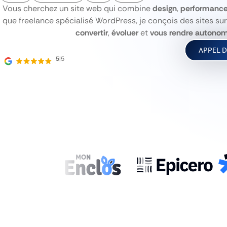
Vous cherchez un site web qui combine
design
,
performanc
que freelance spécialisé WordPress, je conçois des sites s
convertir
,
évoluer
et
vous rendre autono
APPEL 
5
|5