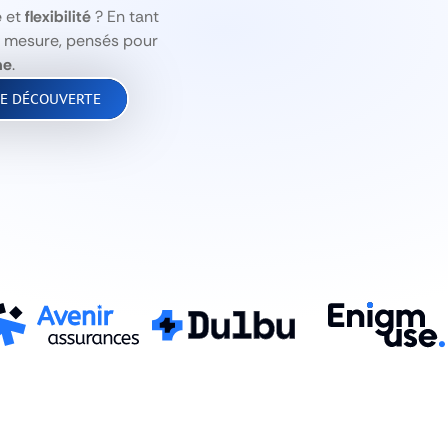
e
et
flexibilité
? En tant
ur mesure, pensés pour
me
.
DE DÉCOUVERTE