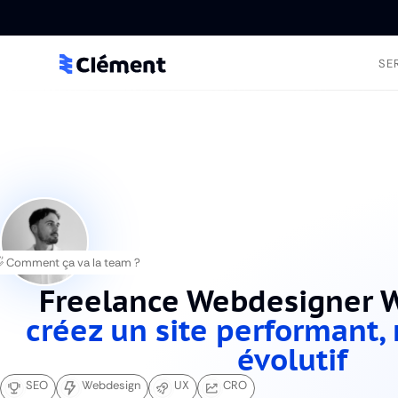
SE
 Comment ça va la team ?
Freelance Webdesigner W
créez un site performant,
évolutif
SEO
Webdesign
UX
CRO