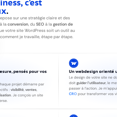
iness, c’est
ux
.
epose sur une stratégie claire et des
à la
conversion
, du
SEO
à la
gestion de
ue votre site WordPress soit un outil au
 comment je travaille, étape par étape.
esure, pensés pour vos
Un webdesign orienté u
Le design de votre site ne doi
doit
guider l’utilisateur
, le m
Chaque projet démarre par
passer à l’action. Je m’appu
tifs :
visibilité
,
ventes
,
CRO
pour transformer vos vis
isation
. Je conçois un site
erse.