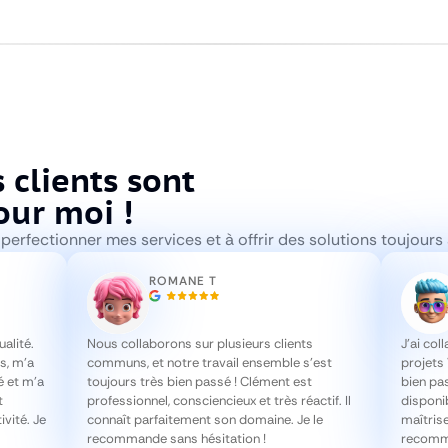
 clients sont
ur moi !
perfectionner mes services et à offrir des solutions toujours
ROMANE T
Nous collaborons sur plusieurs clients
J’ai col
alité.
communs, et notre travail ensemble s’est
projets 
s, m’a
toujours très bien passé ! Clément est
bien pas
é et m’a
professionnel, consciencieux et très réactif. Il
disponi
t
connaît parfaitement son domaine. Je le
maîtrise
ivité. Je
recommande sans hésitation !
recomma