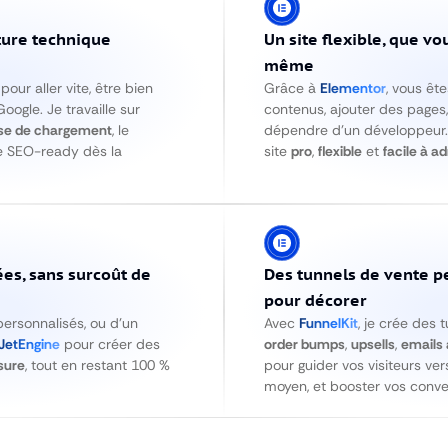
ture technique
Un site flexible, que v
même
our aller vite, être bien
Grâce à
Elementor
, vous êt
oogle. Je travaille sur
contenus, ajouter des pages
sse de chargement
, le
dépendre d’un développeur. M
e SEO-ready dès la
site
pro
,
flexible
et
facile à a
es, sans surcoût de
Des tunnels de vente p
pour décorer
personnalisés, ou d’un
Avec
FunnelKit
, je crée des 
JetEngine
pour créer des
order bumps
,
upsells
,
emails
sure
, tout en restant 100 %
pour guider vos visiteurs ver
moyen, et booster vos conve