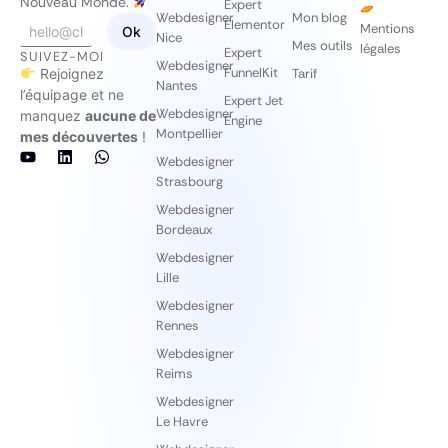
Nouveau Monde.
Expert
Webdesigner
Mon blog
E
E
Elementor
Mentions
Ok
Nice
m
m
Mes outils
légales
Expert
SUIVEZ-MOI
a
a
Webdesigner
FunnelKit
Rejoignez
Tarif
i
i
Nantes
l
l
l’équipage et ne
Expert Jet
*
*
Webdesigner
manquez
aucune de
Engine
E
Montpellier
mes découvertes
!
m
a
Webdesigner
i
Strasbourg
l
Webdesigner
Bordeaux
Webdesigner
Lille
Webdesigner
Rennes
Webdesigner
Reims
Webdesigner
Le Havre