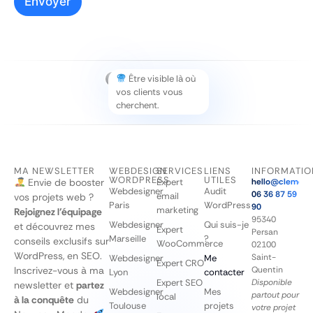
Envoyer
Être visible là où
vos clients vous
cherchent.
MA NEWSLETTER
WEBDESIGN
SERVICES
LIENS
INFORMATIO
WORDPRESS
UTILES
Envie de booster
Expert
hello@clementq
Webdesigner
Audit
06 36 87 59
email
vos projets web ?
Paris
WordPress
90
marketing
Rejoignez l’équipage
95340
Webdesigner
Qui suis-je
et découvrez mes
Expert
Persan
Marseille
?
conseils exclusifs sur
WooCommerce
02100
WordPress, en SEO.
Saint-
Webdesigner
Me
Expert CRO
Inscrivez-vous à ma
Quentin
Lyon
contacter
Expert SEO
Disponible
newsletter et
partez
Webdesigner
Mes
partout pour
local
à la conquête
du
Toulouse
projets
votre projet