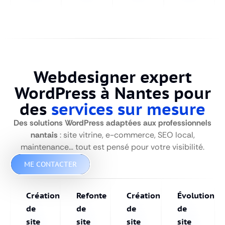
Webdesigner expert
WordPress à Nantes pour
des
services sur mesure
Des solutions WordPress adaptées aux professionnels
nantais
: site vitrine, e-commerce, SEO local,
maintenance… tout est pensé pour votre visibilité.
ME CONTACTER
Création
Refonte
Création
Évolution
de
de
de
de
site
site
site
site