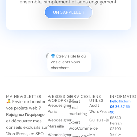
ensemble, simplement et sans engagement.
ON S'APPELLE ?
Être visible là où
vos clients vous
cherchent.
MA NEWSLETTER
WEBDESIGN
SERVICES
LIENS
INFORMATIO
WORDPRESS
UTILES
Envie de booster
Expert
hello@clementq
Webdesigner
Audit
06 36 87 59
email
vos projets web ?
Paris
WordPress
90
marketing
Rejoignez l’équipage
95340
Webdesigner
Qui suis-je
et découvrez mes
Expert
Persan
Marseille
?
conseils exclusifs sur
WooCommerce
02100
WordPress, en SEO.
Saint-
Webdesigner
Me
Expert CRO