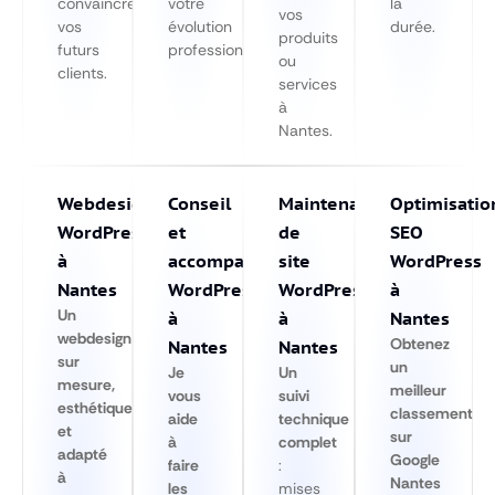
convaincre
votre
la
vos
vos
évolution
durée.
produits
futurs
professionnelle.
ou
clients.
services
à
Nantes.
Webdesign
Conseil
Maintenance
Optimisatio
WordPress
et
de
SEO
à
accompagnement
site
WordPress
Nantes
WordPress
WordPress
à
Un
à
à
Nantes
webdesign
Obtenez
Nantes
Nantes
sur
un
Je
Un
mesure,
meilleur
vous
suivi
esthétique
classement
aide
technique
et
sur
à
complet
adapté
Google
faire
:
à
Nantes
les
mises