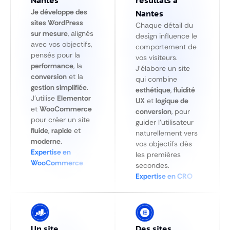
Je développe des
Nantes
sites WordPress
Chaque détail du
sur mesure
, alignés
design influence le
avec vos objectifs,
comportement de
pensés pour la
vos visiteurs.
performance
, la
J’élabore un site
conversion
et la
qui combine
gestion simplifiée
.
esthétique
,
fluidité
J’utilise
Elementor
UX
et
logique de
et
WooCommerce
conversion
, pour
pour créer un site
guider l’utilisateur
fluide
,
rapide
et
naturellement vers
moderne
.
vos objectifs dès
Expertise en
les premières
WooCommerce
secondes.
Expertise en CRO
Un site
Des sites