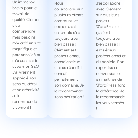
Un immense
Nous
J’ai collaboré
bravo pour le
collaborons sur
avec Clément
travail de
plusieurs clients
sur plusieurs
qualité. Clément
communs, et
projets
a su
notre travail
WordPress, et
comprendre
ensemble s’est
ça s’est
mes besoins,
toujours très
toujours très
m’a créé un site
bien passé !
bien passé ! Il
magnifique et
Clément est
est sérieux,
personnalisé et
professionnel,
professionnel et
m’a aussi aidé
consciencieux
disponible. Son
avec mon SEO.
et très réactif. Il
expertise en
J’ai vraiment
connaît
conversion et
apprécié son
parfaitement
sa maîtrise de
sens du détail
son domaine. Je
WordPress font
et sa créativité.
le recommande
la différence. Je
Je le
sans hésitation !
le recommande
recommande
les yeux fermés
vivement !
!