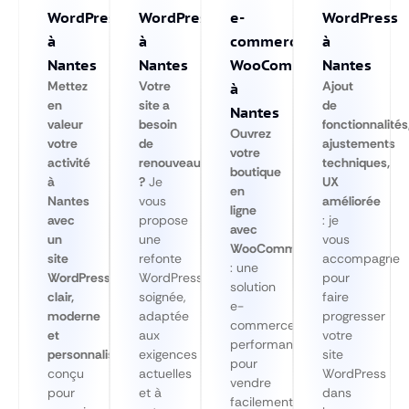
WordPress
WordPress
e-
WordPress
à
à
commerce
à
Nantes
Nantes
WooCommerce
Nantes
Mettez
Votre
Ajout
à
en
site a
de
Nantes
valeur
besoin
fonctionnalités
Ouvrez
votre
de
ajustements
votre
activité
renouveau
techniques,
boutique
à
?
Je
UX
en
Nantes
vous
améliorée
ligne
avec
propose
: je
avec
un
une
vous
WooCommerce
site
refonte
accompagne
: une
WordPress
WordPress
pour
solution
clair,
soignée,
faire
e-
moderne
adaptée
progresser
commerce
et
aux
votre
performante
personnalisé
,
exigences
site
pour
conçu
actuelles
WordPress
vendre
pour
et à
dans
facilement