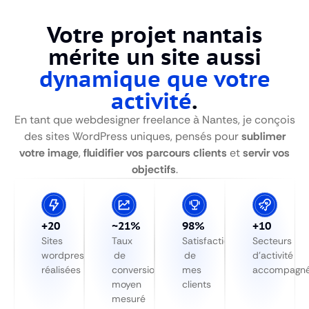
Votre projet nantais
mérite un site aussi
dynamique que votre
activité
.
En tant que webdesigner freelance à Nantes, je conçois
des sites WordPress uniques, pensés pour
sublimer
votre image
,
fluidifier vos parcours clients
et
servir vos
objectifs
.
+20
~
21
%
98%
+10
Sites
Taux
Satisfaction
Secteurs
wordpress
de
de
d’activité
réalisées
conversion
mes
accompagn
moyen
clients
mesuré