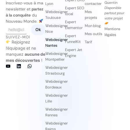
Inscrivez-vous à ma
Quentin
Lyon
contacter
Expert SEO
Disponible
newsletter et
partez
Webdesigner
Mes
partout pour
local
à la conquête
du
Toulouse
projets
votre projet
Nouveau Monde.
Expert
Webdesigner
Mon blog
E
*
Elementor
Mentions
Ok
Nice
m
*
Mes outils
légales
Expert
SUIVEZ-MOI
a
E
Webdesigner
FunnelKit
Rejoignez
Tarif
i
m
Nantes
l
a
l’équipage et ne
Expert Jet
*
i
Webdesigner
manquez
aucune de
Engine
l
Montpellier
mes découvertes
!
Webdesigner
Strasbourg
Webdesigner
Bordeaux
Webdesigner
Lille
Webdesigner
Rennes
Webdesigner
Reims