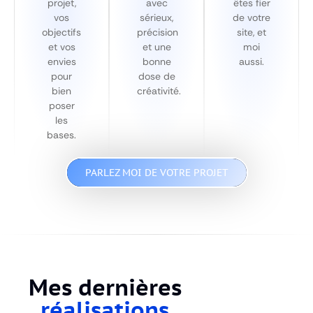
projet,
avec
êtes fier
vos
sérieux,
de votre
objectifs
précision
site, et
et vos
et une
moi
envies
bonne
aussi.
pour
dose de
bien
créativité.
poser
les
bases.
PARLEZ MOI DE VOTRE PROJET
Mes dernières
réalisations