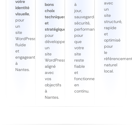
votre
avec
bons
à
identité
un
choix
jour,
visuelle
,
site
techniques
sauvegardes,
pour
structuré,
et
sécurité,
un
rapide
stratégiques
performance…
site
et
pour
pour
WordPress
optimisé
développer
que
fluide
pour
un
votre
et
le
site
site
engageant
référencemen
WordPress
reste
à
naturel
aligné
fiable
Nantes.
local.
avec
et
vos
fonctionnel
objectifs
en
à
continu.
Nantes.