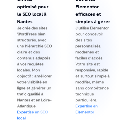
optimisé pour
Elementor
le SEO local à
efficaces et
Nantes
simples à gérer
Je crée des sites
J’utilise Elementor
WordPress bien
pour concevoir
structurés
, avec
des sites
une
hiérarchie SEO
personnalisés
,
claire
et des
modernes
et
contenus
adaptés
faciles d’accès
.
à vos requêtes
Votre site est
locales
. Mon
responsive
,
rapide
objectif :
améliorer
et surtout
simple à
votre visibilité en
modifier
, même
ligne
et générer un
sans compétence
trafic qualifié à
technique
Nantes et en Loire-
particulière.
Atlantique
.
Expertise en
Expertise en SEO
Elementor
local