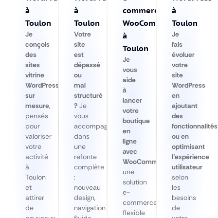
à
à
commerce
à
Toulon
Toulon
WooCommerce
Toulon
Je
Votre
Je
à
conçois
site
fais
Toulon
des
est
évoluer
Je
sites
dépassé
votre
vous
vitrine
ou
site
aide
WordPress
mal
WordPress
à
sur
structuré
en
lancer
mesure
,
?
Je
ajoutant
votre
pensés
vous
des
boutique
pour
accompagne
fonctionnalités
en
valoriser
dans
ou en
ligne
votre
une
optimisant
avec
activité
refonte
l’expérience
WooCommerce
,
à
complète
utilisateur
une
Toulon
:
selon
solution
et
nouveau
les
e-
attirer
design,
besoins
commerce
de
navigation
de
flexible
nouveaux
fluide
votre