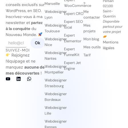
Persan
Marseille
?
conseils exclusifs sur
WooCommerce
02100
WordPress, en SEO.
Saint-
Webdesigner
Me
Expert CRO
Inscrivez-vous à ma
Quentin
Lyon
contacter
Expert SEO
Disponible
newsletter et
partez
Webdesigner
Mes
partout pour
local
à la conquête
du
Toulouse
projets
votre projet
Nouveau Monde.
Expert
Webdesigner
Mon blog
E
E
Elementor
Mentions
Ok
Nice
m
m
Mes outils
légales
Expert
SUIVEZ-MOI
a
a
Webdesigner
FunnelKit
Rejoignez
Tarif
i
i
Nantes
l
l
l’équipage et ne
Expert Jet
*
*
Webdesigner
manquez
aucune de
Engine
E
Montpellier
mes découvertes
!
m
a
Webdesigner
i
Strasbourg
l
Webdesigner
Bordeaux
Webdesigner
Lille
Webdesigner
Rennes