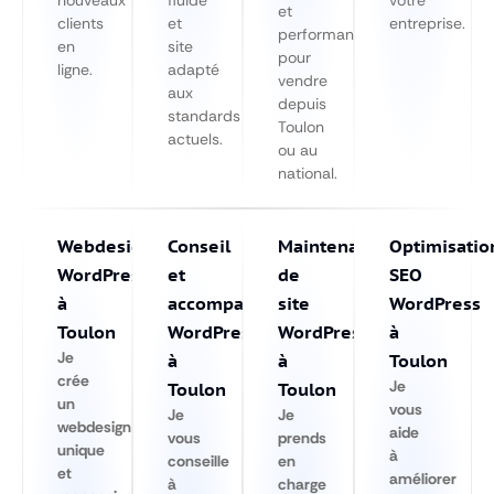
et
clients
et
entreprise.
performante
en
site
pour
ligne.
adapté
vendre
aux
depuis
standards
Toulon
actuels.
ou au
national.
Webdesign
Conseil
Maintenance
Optimisatio
WordPress
et
de
SEO
à
accompagnement
site
WordPress
Toulon
WordPress
WordPress
à
Je
à
à
Toulon
crée
Je
Toulon
Toulon
un
vous
Je
Je
webdesign
aide
vous
prends
unique
à
conseille
en
et
améliorer
à
charge