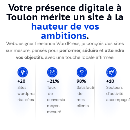
Votre présence digitale à
Toulon mérite un site à la
hauteur de vos
ambitions
.
Webdesigner freelance WordPress, je conçois des sites
sur mesure, pensés pour
performer
,
séduire
et
atteindre
vos objectifs
, avec une touche locale affirmée.
+20
~
21
%
98%
+10
Sites
Taux
Satisfaction
Secteurs
wordpress
de
de
d’activité
réalisées
conversion
mes
accompagn
moyen
clients
mesuré