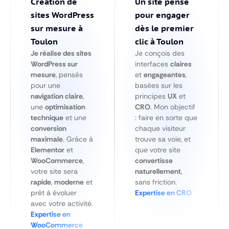
Création de
Un site pensé
sites WordPress
pour engager
sur mesure à
dès le premier
Toulon
clic à Toulon
Je réalise des sites
Je conçois des
WordPress sur
interfaces
claires
mesure
, pensés
et
engageantes
,
pour une
basées sur les
navigation claire
,
principes
UX
et
une
optimisation
CRO
. Mon objectif
technique
et une
: faire en sorte que
conversion
chaque visiteur
maximale
. Grâce à
trouve sa voie, et
Elementor
et
que votre site
WooCommerce
,
convertisse
votre site sera
naturellement
,
rapide
,
moderne
et
sans friction.
prêt à évoluer
Expertise en CRO
avec votre activité.
Expertise en
WooCommerce