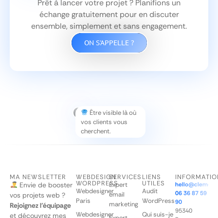
Prêt à lancer votre projet ? Planifions un
échange gratuitement pour en discuter
ensemble, simplement et sans engagement.
ON S'APPELLE ?
Être visible là où
vos clients vous
cherchent.
MA NEWSLETTER
WEBDESIGN
SERVICES
LIENS
INFORMATIO
WORDPRESS
UTILES
Envie de booster
Expert
hello@clementq
Webdesigner
Audit
06 36 87 59
email
vos projets web ?
Paris
WordPress
90
marketing
Rejoignez l’équipage
95340
Webdesigner
Qui suis-je
et découvrez mes
Expert