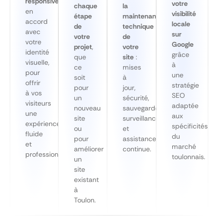
responsive
,
votre
chaque
la
en
visibilité
étape
maintenance
accord
locale
de
technique
avec
sur
votre
de
votre
Google
projet
,
votre
identité
grâce
que
site
:
visuelle,
à
ce
mises
pour
une
soit
à
offrir
stratégie
pour
jour,
à vos
SEO
un
sécurité,
visiteurs
adaptée
nouveau
sauvegardes,
une
aux
site
surveillance
expérience
spécificités
ou
et
fluide
du
pour
assistance
et
marché
améliorer
continue.
professionnelle.
toulonnais.
un
site
existant
à
Toulon.