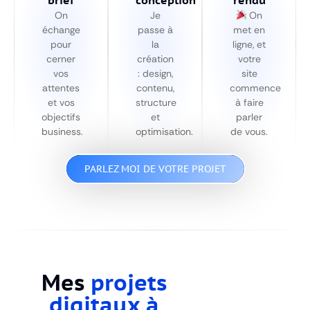
On
Je
On
échange
passe à
met en
pour
la
ligne, et
cerner
création
votre
vos
: design,
site
attentes
contenu,
commence
et vos
structure
à faire
objectifs
et
parler
business.
optimisation.
de vous.
PARLEZ MOI DE VOTRE PROJET
Mes
projets
digitaux à